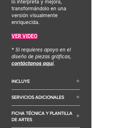
lo interpreta y mejora,
transformándolo en una
versión visualmente
enriquecida.
VER VIDEO
* Si requieres apoyo en el
diseño de piezas gráficas,
contáctanos aquí
.
INCLUYE
Display para dibujar(Según
SERVICIOS ADICIONALES
selección varía el precio)
Configuración de contenidos
• Diseño gráfico.
para la marca
FICHA TÉCNICA Y PLANTILLA
• Internet.
Desarrollo de software de
DE ARTES
experiencia