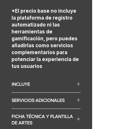
*El precio base no incluye
la plataforma de registro
automatizado ni las
herramientas de
gamificación, pero puedes
añadirlas como servicios
complementarios para
potenciar la experiencia de
tus usuarios
INCLUYE
Display según elección
SERVICIOS ADICIONALES
Configuración de contenido
Desarrollo de software de la
Fotos impresas.
experiencia
FICHA TÉCNICA Y PLANTILLA
Plataforma de registro
Montaje y desmontaje
DE ARTES
Plataforma de gamificación
Implementación:
3 - 4 días desde