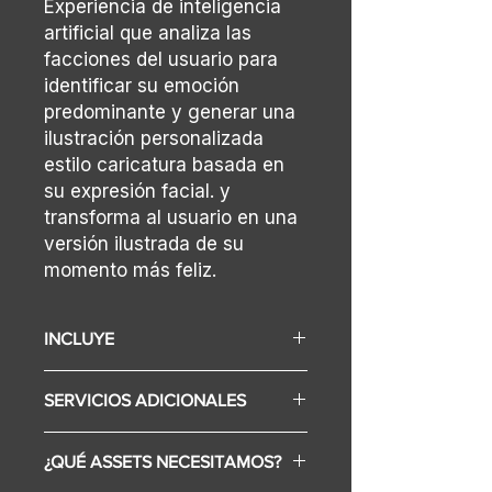
Experiencia de inteligencia
artificial que analiza las
facciones del usuario para
identificar su emoción
predominante y generar una
ilustración personalizada
estilo caricatura basada en
su expresión facial. y
transforma al usuario en una
versión ilustrada de su
momento más feliz.
INCLUYE
Display (Según selección varía el
SERVICIOS ADICIONALES
precio)
Configuración de contenidos
Diseño Gráfico
para la marca
¿QUÉ ASSETS NECESITAMOS?
Internet
Desarrollo de software de
Alquiler de espacio.