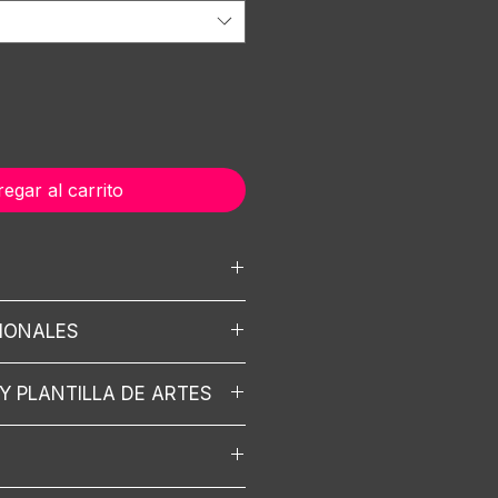
egar al carrito
lección varía el precio)
CIONALES
to con movimiento sobre eje
uego
Y PLANTILLA DE ARTES
mer
ción
a técnica aquí
sets aquí
- Artes para branding