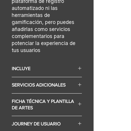
plataforma de registro
automatizado ni las
herramientas de
gamificación, pero puedes
añadirlas como servicios
complementarios para
potenciar la experiencia de
tus usuarios
INCLUYE
Backing frontal
SERVICIOS ADICIONALES
Configuración de contenidos
Desarrollo de experiencia
Diseño gráfico de assets.
Branding backing
FICHA TÉCNICA Y PLANTILLA
Alquiler de espacio.
Tarima en grama
DE ARTES
Transporte
Sistema de sensores
Internet
Reloj de tiempo
Descarga la ficha técnica
Plataforma de registro
Reloj de puntaje
JOURNEY DE USUARIO
Artes para branding (Editables)
Plataforma de gamificación
Balones