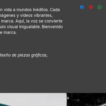
Invitación a partic
Tiempo por usuari
Instrucción rápida
• 1 min • Usuarios p
án vida a mundos inéditos. Cada
Usuario genera e
mágenes y videos vibrantes,
IA grafica lo que
 marca. Aquí, la voz se convierte
de marca y gene
ulo visual inigualable. Bienvenido
envíar imagen al
de marca.
diseño de piezas gráficas,