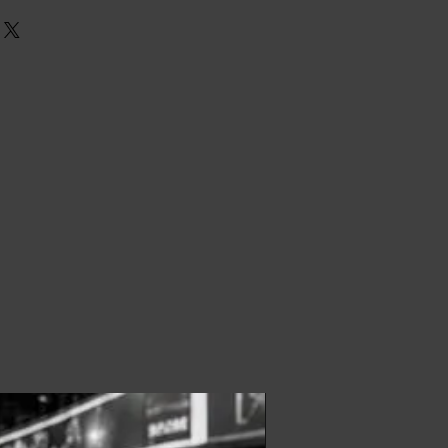
ipar y registro.
o:
 de la actividad.
or jornada (6h): 360 Px.
l prompt por voz
 el usuario habla con lineamientos
ración de QR para descargar y
 correo