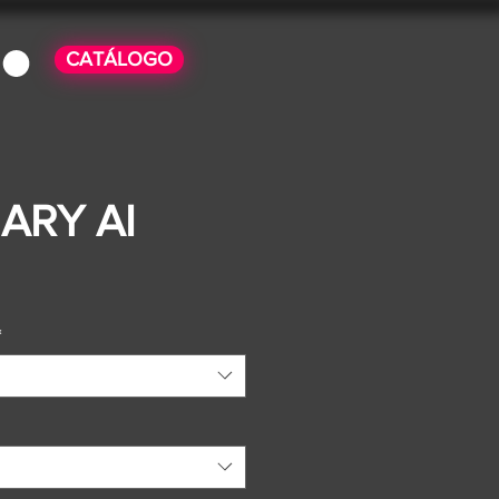
CATÁLOGO
ARY AI
o
*