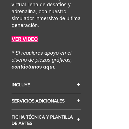
virtual llena de desafíos y
adrenalina, con nuestro
simulador inmersivo de última
generación.
VER VIDEO
* Si requieres apoyo en el
diseño de piezas gráficas,
contáctanos aquí
.
INCLUYE
Display (Según selección varía el
SERVICIOS ADICIONALES
precio)
Simulador de moto con
• Diseño gráfico.
movimiento sobre eje central
FICHA TÉCNICA Y PLANTILLA
• Internet.
Desarrollo de juego
DE ARTES
Computador gamer