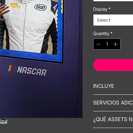
Display
*
Select
Quantity
*
INCLUYE
Display (Según se
SERVICIOS ADI
Configuración de
Desarrollo de so
Internet.
Montaje y desmon
¿QUÉ ASSETS 
Locación.
Desarrollo de n
Locación con pla