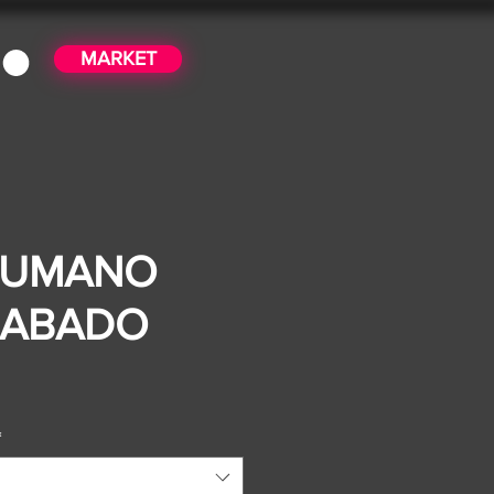
MARKET
HUMANO
RABADO
ice
*