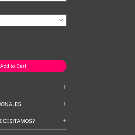
Add to Cart
lección varía el precio)
CIONALES
 contenidos para la marca
ftware de experiencia
taje.
NECESITAMOS?
uevo metahumano
nos.