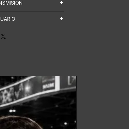
NSMISIÓN
ar (Editables).
SUARIO
ntrega de assets.
as y sensores
sión:
or o speaker
s faciales y movimientos
ahumano en redes, plataforma o