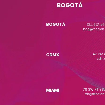
BOGOTÁ
BOGOTÁ
CLL 67A #
bog@mocion.
CDMX
Av. Pre
cdmx
MIAMI
78 SW 7Th St,
mia@mocion.