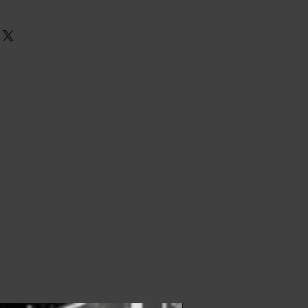
o:
1 min Usuarios por jornada
ivos
, correo, teléfono, TyC)
mo zona de descanso activa.
dores
tracción interactiva para
es adaptable a un circuito de
 en stands.
inámica activa.
iales.
os.