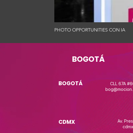
PHOTO OPPORTUNITIES CON IA
BOGOTÁ
BOGOTÁ
CLL 67A #
bog@mocion.
CDMX
Av. Pre
cdmx