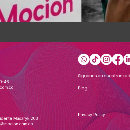
Quick View
Síguenos en nuestras red
60-46
com.co
Blog
Privacy Policy
sidente Masaryk 203
@mocion.com.co