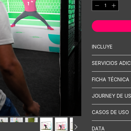
INCLUYE
Backing
SERVICIOS ADI
Configuración d
Desarrollo de ju
Arrendamiento d
Balones
FICHA TÉCNICA 
Permisos locacio
Computador gam
Plataforma de reg
Proyector 8.000
Descarga la fic
Plataforma de ga
Soporte techo o
JOURNEY DE U
Descarga los a
Transporte
Montaje y desmo
branding (Edita
Registro del usua
MÁS EXPERIENCI
CASOS DE USO
Juego de triqui 
balón
Eventos sociales
Ranking y entre
DATA
Activaciones de 