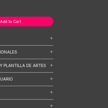
Add to Cart
CIONALES
e contenidos
ego
e espacios.
Y PLANTILLA DE ARTES
nes.
er
istro
 lumens
ha técnica aquí
mificación
 piso
SUARIO
ssets aquí
- Artes para
ntaje
bles)
rio en tablet
AS Y CIRCUITOS
1vs1 en espacio con proyección y
 para jugar en equipo.
ga de premios
marca.