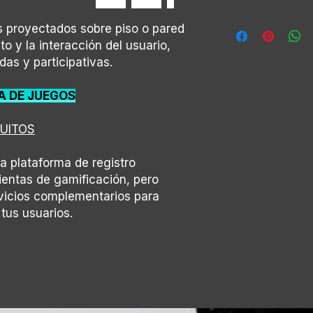
Tiempo por usuari
Eventos corporat
(4h):240 Px
General (Nombre
Convenciones co
os proyectados sobre piso o pared
Número de juga
Festivales como a
 y la interacción del usuario,
Ranking
asistentes.
das y participativas.
Está experiencia 
Zonas deportivas
gamificación
Team building y d
IA DE JUEGOS
Torneos empresar
Eventos futboler
CUITOS
la plataforma de registro
ientas de gamificación, pero
vicios complementarios para
 tus usuarios.