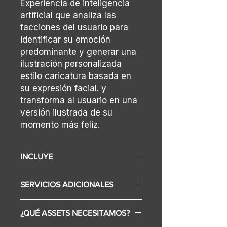
Experiencia de inteligencia
artificial que analiza las
facciones del usuario para
identificar su emoción
predominante y generar una
ilustración personalizada
estilo caricatura basada en
su expresión facial. y
transforma al usuario en una
versión ilustrada de su
momento más feliz.
INCLUYE
Display (Según selección varía el
SERVICIOS ADICIONALES
precio)
Configuración de contenidos
Diseño Gráfico
para la marca
¿QUÉ ASSETS NECESITAMOS?
Internet
Desarrollo de software de
Alquiler de espacio.