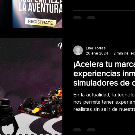
metal o plástico, y pueden
tamaños. Básicamente, los 
utilizan para facilitar inf
publicitario visualmente at
marcas a destacar en un e
concurrido. Actualmente,
interactivos en centros
Lina Torres
26 ene 2024
2 min de lec
¡Acelera tu marc
experiencias inm
simuladores de c
En la actualidad, la tecno
nos permite tener experien
realistas sin salir de nuestra