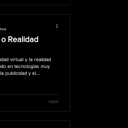
tura
l o Realidad
idad virtual y la realidad
ido en tecnologías muy
a publicidad y el
tecnologías son muy
xperiencia inmersiva, hay
ntes entre ellas. La
cnología que crea una
nueva y artificial. Los
spositivo, como un casco de
e su campo de