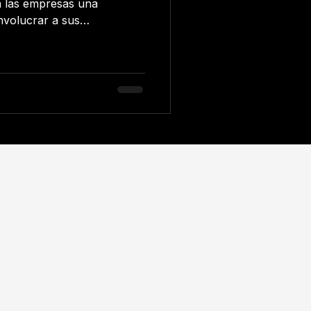
a las empresas una
nvolucrar a sus
visibilidad y generar una
s para diferenciar su marca
ay algunos consejos que te
cutar una activación de
bjetivos: Antes de
ctivación de marca, es
 comprensión clar