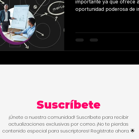
importante ya que ofrece 
oportunidad poderosa de i
consumidores, aumentar la 
impresión duradera en ello
de la competencia. Aquí h
ayudarán a planificar y eje
marca exitosa: Define tus o
comenzar a planificar tu a
importante que tengas una
Suscríbete
¡Únete a nuestra comunidad! Suscríbete para recibir
actualizaciones exclusivas por correo. ¡No te pierdas
contenido especial para suscriptores! Regístrate ahora. 🌟