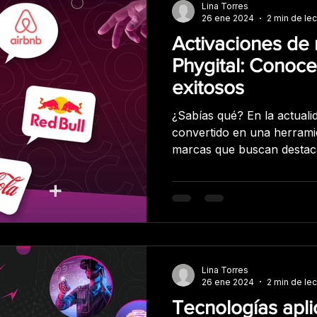
Lina Torres
26 ene 2024
2 min de lec
Activaciones de
Phygital: Conoce
exitosos
¿Sabías qué? En la actualid
convertido en una herrami
marcas que buscan destac
más competitivo. A través 
creativas e impactantes, 
generar conciencia de marc
cliente y aumentar las ven
las mejores prácticas de 
utilizado el BTL phygital p
sus consumidores y aume
Lina Torres
26 ene 2024
2 min de lec
Tecnologías apl