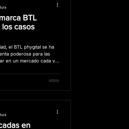
tura
 marca BTL
 los casos
ad, el BTL phygital se ha
enta poderosa para las
ar en un mercado cada vez
de activaciones de marca
las empresas pueden
a, mejorar la lealtad del
tas. Analicemos algunas de
estas marcas, y cómo han
ara mejorar la relación con
tura
icadas en