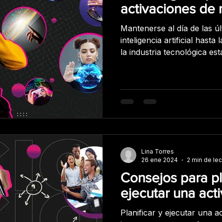
activaciones de
Mantenerse al día de las úl
inteligencia artificial hasta 
la industria tecnológica e
desarrollo y cada año que
tendencias que determinan 
trabajar y comunicarnos. Aquí te presentamos
algunas de las tecnologías
que te pueden parecer inte
activación de marca: Real
tecnología de reali
Lina Torres
26 ene 2024
2 min de lec
Consejos para pl
ejecutar una act
Planificar y ejecutar una a