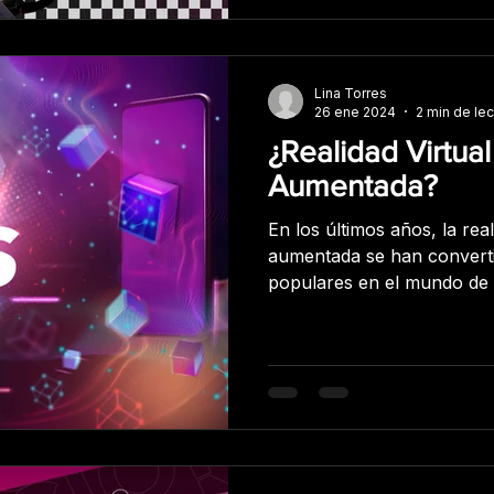
Lina Torres
26 ene 2024
2 min de lec
¿Realidad Virtua
Aumentada?
En los últimos años, la real
aumentada se han convert
populares en el mundo de l
marketing. Aunque ambas 
similares en términos de e
algunas diferencias importa
realidad virtual es una te
experiencia completamente 
usuarios se colocan un di
realidad virtual, que cubr