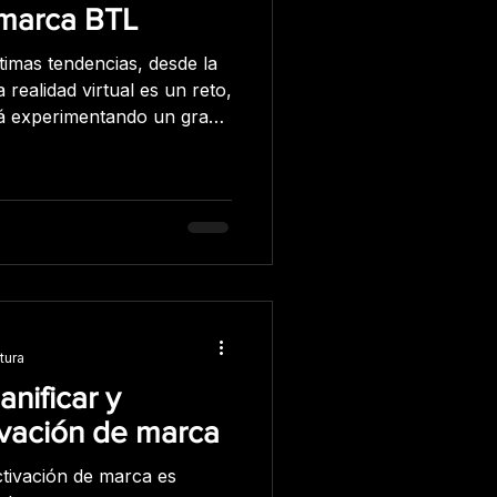
 marca BTL
timas tendencias, desde la
la realidad virtual es un reto,
stá experimentando un gran
 pasa, aparecen nuevas
nuestra forma de vivir,
 con las que trabajamos y
resantes para realizar tu
idad aumentada: La
tura
anificar y
ivación de marca
ctivación de marca es