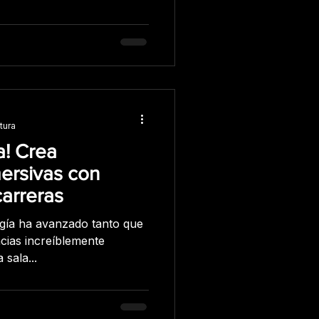
 tener diferentes formas y
tótems interactivos se
ormación y como soporte
ractivo que ayuda a las
vento o en un lugar
 cada vez más vemos tótems
 comerc
tura
a! Crea
ersivas con
arreras
logía ha avanzado tanto que
cias increíblemente
 sala...