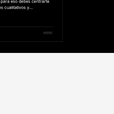
, para eso debes centrarte
s cualitativos y
alitativos permiten conocer
timientos y las
s. Por su parte, los datos
ocer el rendimiento de la
adores como los clientes
 número de descargas y el
ana