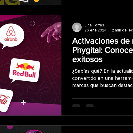
Lina Torres
26 ene 2024
2 min de lec
Activaciones de
Phygital: Conoce
exitosos
¿Sabías qué? En la actualid
convertido en una herrami
marcas que buscan destac
más competitivo. A través 
creativas e impactantes, 
generar conciencia de marc
cliente y aumentar las ven
las mejores prácticas de 
utilizado el BTL phygital p