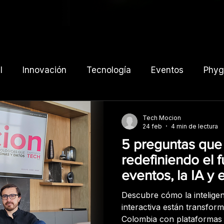
l
Innovación
Tecnología
Eventos
Phygi
prensa
Tech Mocion
24 feb
4 min de lectura
5 preguntas que
redefiniendo el f
eventos, la IA y e
experiencial
Descubre cómo la inteligenci
interactiva están transfor
Colombia con plataformas 