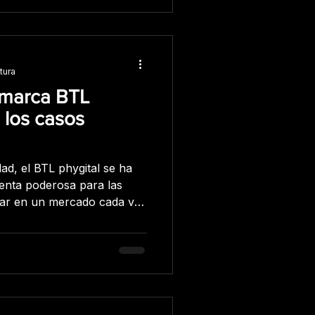
tura
 marca BTL
 los casos
ad, el BTL phygital se ha
enta poderosa para las
ar en un mercado cada vez
de activaciones de marca
las empresas pueden
a, mejorar la lealtad del
tas. Analicemos algunas de
estas marcas, y cómo han
ara mejorar la relación con