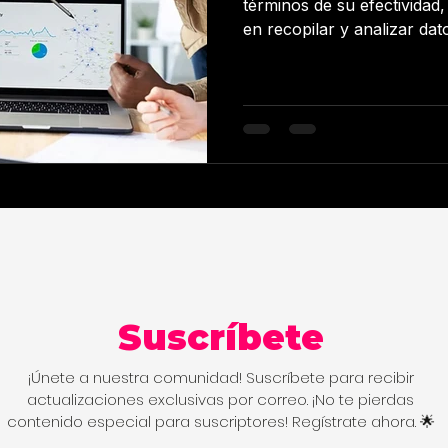
términos de su efectividad
en recopilar y analizar dato
cuantitativos. Los datos cu
el comportamiento, los sen
preferencias de los cliente
cuantitativos permiten con
campaña a través de indic
potenciales generados, el
tráfico del sitio web. Para 
Suscríbete
¡Únete a nuestra comunidad! Suscríbete para recibir
actualizaciones exclusivas por correo. ¡No te pierdas
contenido especial para suscriptores! Regístrate ahora. 🌟