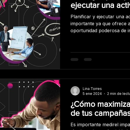
ejecutar una act
Planificar y ejecutar una a
importante ya que ofrece 
oportunidad poderosa de i
consumidores, aumentar la 
impresión duradera en ello
de la competencia. Aquí h
ayudarán a planificar y eje
marca exitosa: Define tus o
comenzar a planificar tu a
importante que tengas una
Lina Torres
5 ene 2024
2 min de lect
¿Cómo maximizar
de tus campaña
Es importante medirel imp