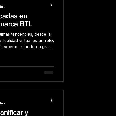
tura
icadas en
 marca BTL
timas tendencias, desde la
la realidad virtual es un reto,
stá experimentando un gran
 pasa, aparecen nuevas
nuestra forma de vivir,
 con las que trabajamos y
resantes para realizar tu
idad aumentada: La
tura
anificar y