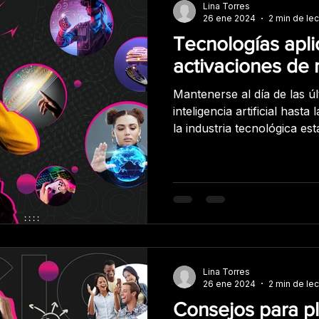
sus consumidores y aume
Lina Torres
26 ene 2024
2 min de lec
Tecnologías apl
activaciones de
Mantenerse al día de las úl
inteligencia artificial hasta 
la industria tecnológica e
desarrollo y cada año que
tendencias que determinan 
trabajar y comunicarnos. Aquí te presentamos
algunas de las tecnologías
que te pueden parecer inte
activación de marca: Real
tecnología de reali
Lina Torres
26 ene 2024
2 min de lec
Consejos para pl