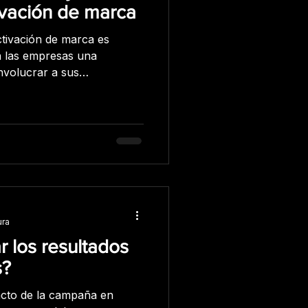
ivación de marca
ctivación de marca es
a las empresas una
nvolucrar a sus
visibilidad y generar una
s para diferenciar su marca
ay algunos consejos que te
cutar una activación de
bjetivos: Antes de
ctivación de marca, es
 comprensión clar
ura
 los resultados
s?
acto de la campaña en