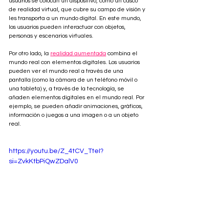
usuarios se colocan un dispositivo, como un casco 
de realidad virtual, que cubre su campo de visión y 
les transporta a un mundo digital. En este mundo, 
los usuarios pueden interactuar con objetos, 
personas y escenarios virtuales.
Por otro lado, la 
realidad aumentada
 combina el 
mundo real con elementos digitales. Los usuarios 
pueden ver el mundo real a través de una 
pantalla (como la cámara de un teléfono móvil o 
una tableta) y, a través de la tecnología, se 
añaden elementos digitales en el mundo real. Por 
ejemplo, se pueden añadir animaciones, gráficos, 
información o juegos a una imagen o a un objeto 
real.
https://youtu.be/Z_4tCV_TteI?
si=ZvkKtbPiQwZDalV0