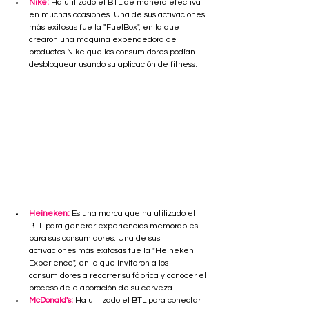
Nike:
 Ha utilizado el BTL de manera efectiva 
en muchas ocasiones. Una de sus activaciones 
más exitosas fue la "FuelBox", en la que 
crearon una máquina expendedora de 
productos Nike que los consumidores podían 
desbloquear usando su aplicación de fitness. 
Heineken: 
Es una marca que ha utilizado el 
BTL para generar experiencias memorables 
para sus consumidores. Una de sus 
activaciones más exitosas fue la "Heineken 
Experience", en la que invitaron a los 
consumidores a recorrer su fábrica y conocer el 
proceso de elaboración de su cerveza.
McDonald's:
 Ha utilizado el BTL para conectar 