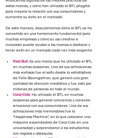
Analicemos algunas de las mejores prácticas de 
estas marcas, y cómo han utilizado el BTL phygital 
para mejorar la relación con sus consumidores y 
aumentar su éxito en el mercado.
De esta manera, descubriremos cómo el BTL se ha 
convertido en una herramienta fundamental para 
muchas empresas y cómo su uso creativo e 
innovador puede ayudar a las marcas a destacar y 
tener éxito en un mercado cada vez más exigente.
Red Bull:
Es una marca que ha utilizado el BTL 
en muchas ocasiones. Una de sus activaciones 
más exitosas fue el salto desde la estratósfera 
de Felix Baumgartner, que generó una gran 
cantidad de atención mediática y fue visto por 
millones de personas en todo el mundo.
Coca-Cola:
Ha utilizado el BTL en muchas 
ocasiones para generar conciencia y conexión 
emocional con sus consumidores. Una de sus 
activaciones más memorables fue la 
"Happiness Machine", en la que colocaron una 
máquina expendedora de Coca-Cola en una 
universidad y sorprendieron a los estudiantes 
con regalos y obsequios.