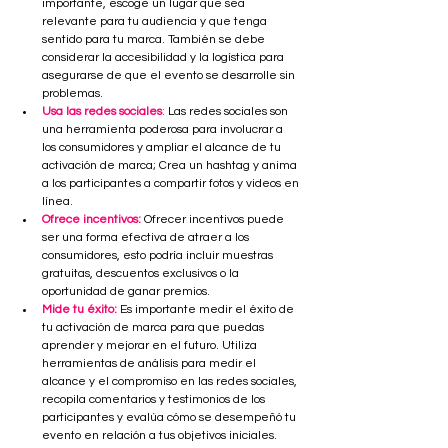
importante, escoge un lugar que sea 
relevante para tu audiencia y que tenga 
sentido para tu marca. También se debe 
considerar la accesibilidad y la logística para 
asegurarse de que el evento se desarrolle sin 
problemas.
Usa las redes sociales
:
 Las redes sociales son 
una herramienta poderosa para involucrar a 
los consumidores y ampliar el alcance de tu 
activación de marca; Crea un hashtag y anima 
a los participantes a compartir fotos y videos en 
línea. 
Ofrece incentivos:
 Ofrecer incentivos puede 
ser una forma efectiva de atraer a los 
consumidores, esto podría incluir muestras 
gratuitas, descuentos exclusivos o la 
oportunidad de ganar premios.
Mide tu éxito:
 Es importante medir el éxito de 
tu activación de marca para que puedas 
aprender y mejorar en el futuro. Utiliza 
herramientas de análisis para medir el 
alcance y el compromiso en las redes sociales, 
recopila comentarios y testimonios de los 
participantes y evalúa cómo se desempeñó tu 
evento en relación a tus objetivos iniciales.