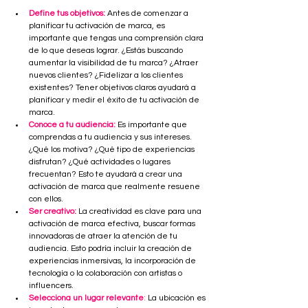
Define tus objetivos:
Antes de comenzar a 
planificar tu activación de marca, es 
importante que tengas una comprensión clara 
de lo que deseas lograr. ¿Estás buscando 
aumentar la visibilidad de tu marca? ¿Atraer 
nuevos clientes? ¿Fidelizar a los clientes 
existentes? Tener objetivos claros ayudará a 
planificar y medir el éxito de tu activación de 
marca.
Conoce a tu audiencia:
 Es importante que 
comprendas a tu audiencia y sus intereses. 
¿Qué los motiva? ¿Qué tipo de experiencias 
disfrutan? ¿Qué actividades o lugares 
frecuentan? Esto te ayudará a crear una 
activación de marca que realmente resuene 
con ellos.
Ser creativo:
La creatividad es clave para una 
activación de marca efectiva, buscar formas 
innovadoras de atraer la atención de tu 
audiencia. Esto podría incluir la creación de 
experiencias inmersivas, la incorporación de 
tecnología o la colaboración con artistas o 
influencers.
Selecciona un lugar relevante
:
 La ubicación es 