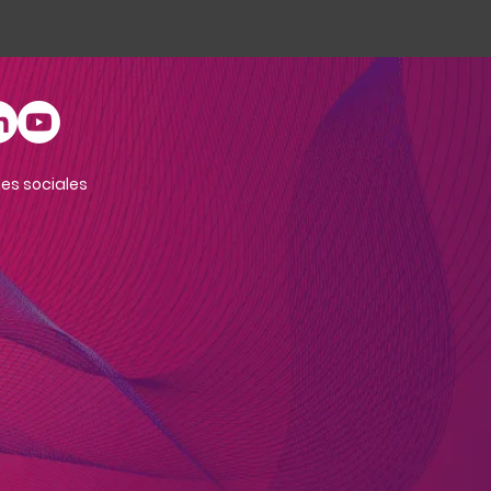
RECOMENDADOR DE P
es sociales