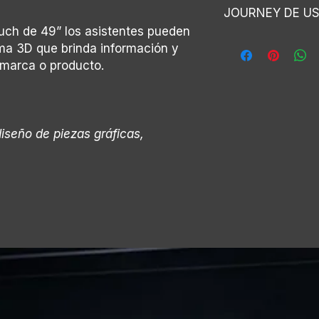
Implementación:
Montaje y desmo
(Editables)
JOURNEY DE U
• 3-4 días desde en
ouch de 49” los asistentes pueden
• Captación de usu
Tiempo por usuari
ma 3D que brinda información y
animaciones.
• 30 seg • Usuarios
 marca o producto.
• Información de va
producto.
• Código QR para c
• CTA para redirecci
page.
diseño de piezas gráficas,