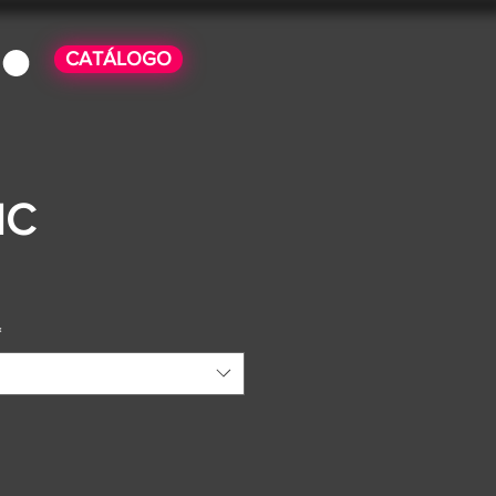
CATÁLOGO
IC
o
*