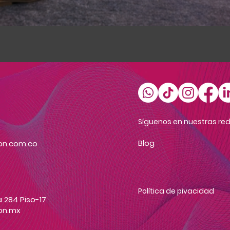
Vista rápida
Síguenos en nuestras red
Blog
on.com.co
Política de pivacidad
 284 Piso-17
on.mx