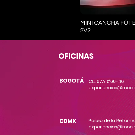
Vista rápida
MINI CANCHA FÚT
2V2
OFICINAS
BOGOTÁ
CLL 67A #60-46
experiencias@moci
CDMX
Paseo de la Reforma
experiencias@moci