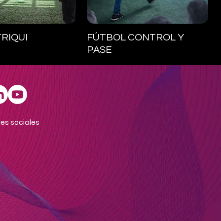
ista rápida
Vista rápida
RIQUI
FÚTBOL CONTROL Y
PASE
es sociales