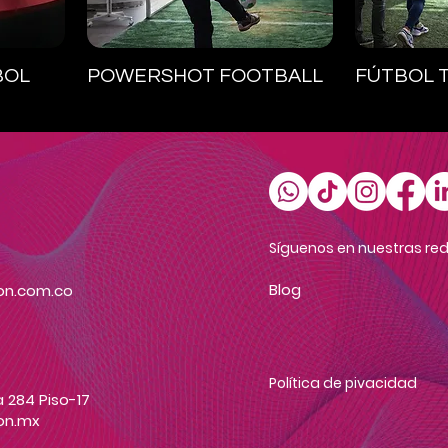
Vista rápida
V
BOL
POWERSHOT FOOTBALL
FÚTBOL T
Síguenos en nuestras red
Blog
on.com.co
Política de pivacidad
 284 Piso-17
on.mx