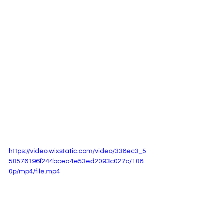
https://video.wixstatic.com/video/338ec3_5
50576196f244bcea4e53ed2093c027c/108
0p/mp4/file.mp4