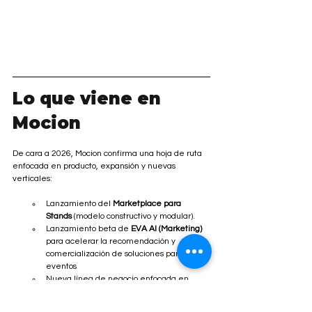
Lo que viene en 
Mocion
De cara a 2026, Mocion confirma una hoja de ruta 
enfocada en producto, expansión y nuevas 
verticales:
Lanzamiento del 
Marketplace para 
Stands
 (modelo constructivo y modular).
Lanzamiento beta de 
EVA AI (Marketing) 
para acelerar la recomendación y 
comercialización de soluciones para 
eventos
Nueva línea de negocio enfocada en 
Retail
, ampliando el alcance de la 
interactividad medible en punto de venta.