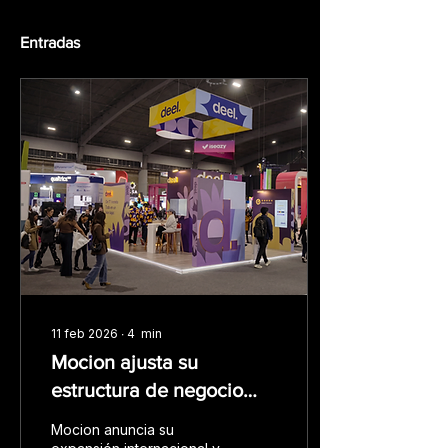
Entradas
11 feb 2026
∙
4
min
Mocion ajusta su
estructura de negocio
para escalar su
Mocion anuncia su
expansión en América y