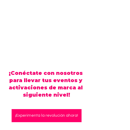
sigue siendo un faro de innovación. 
La integración continua de tecnologías de 
vanguardia garantiza que cada experiencia sea 
más sorprendente que la anterior; la combinación 
de inteligencia artificial, realidades mixtas y la 
creatividad sin restricciones de Mocion, está dando 
forma a un mañana donde la frontera entre lo 
virtual y lo real se desdibuja.
Descubre el futuro de las experiencias con Mocion, 
sumérgete en un mundo donde la realidad se 
mezcla con la innovación. 
¡Conéctate con nosotros 
para llevar tus eventos y 
activaciones de marca al 
siguiente nivel!
¡Experimenta la revolución ahora!