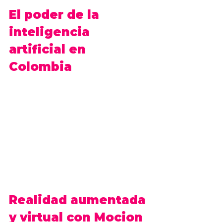
El poder de la 
inteligencia 
artificial en 
Colombia
En el corazón de esta revolución se encuentra la 
inteligencia artificial (IA), por lo que hemos  
desempeñado un papel crucial al implementarla 
en nuestras experiencias, proporcionando no solo 
interactividad sino también una comprensión 
profunda del comportamiento del usuario. 
Es en este punto donde vale la pena mencionar 
que la inteligencia artificial en Colombia está 
experimentando un auge, y 
Mocion
 está liderando 
el camino al fusionar esta tecnología con las 
realidades mixtas.
Realidad aumentada 
y virtual con 
Mocion