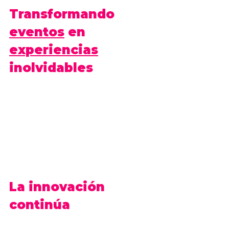
Transformando 
eventos
 en 
experiencias
inolvidables
Desde lanzamientos de productos hasta eventos 
corporativos, hemos demostrado cómo las 
realidades mixtas y la inteligencia artificial 
pueden convertir eventos ordinarios en 
experiencias extraordinarias; la interacción en 
tiempo real, las narrativas inmersivas y la 
participación del usuario se entrelazan para crear 
momentos que perduran en la memoria de los 
participantes.
La innovación 
continúa
A medida que avanzamos hacia el futuro, 
Mocion