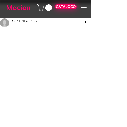
CATÁLOGO
Carolina Gómez
Actualmente la tecnología evoluciona a un ritmo 
vertiginoso, las experiencias de 
eventos 
y 
activaciones de marca se encuentran en medio 
de una revolución sin precedentes.
En este emocionante viaje hacia el futuro, las 
realidades mixtas
, impulsadas por la inteligencia 
artificial, están tomando el centro del escenario, 
transformando la forma en que vivimos y 
experimentamos.