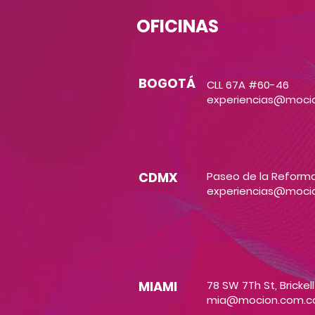
OFICINAS
BOGOTÁ
CLL 67A #60-46
experiencias@moci
CDMX
Paseo de la Reforma
experiencias@moci
MIAMI
78 SW 7Th St, Brickell
mia@mocion.com.c