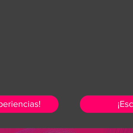
periencias!
¡Es