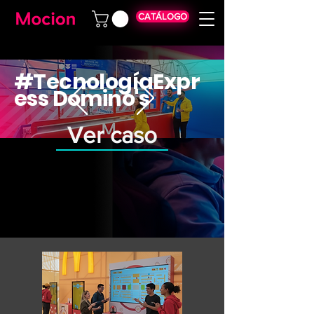
CATÁLOGO
#TecnologíaExpr
ess Domino's
Ver caso