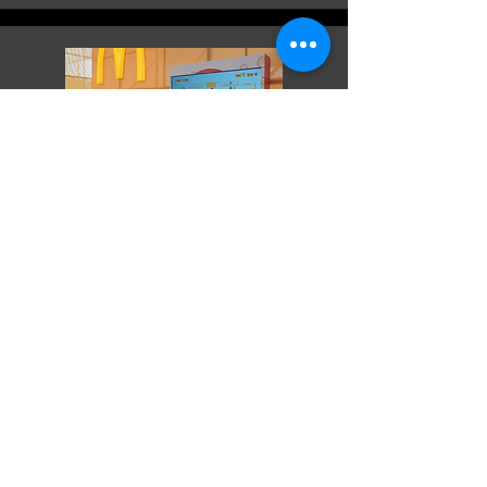
Título aquí
Haz clic aquí para comenzar a editar el
texto. Personalízalo.
Soy un párrafo. Haz clic aquí para
agregar tu propio texto y edítame.
Es muy sencillo.
SHOP