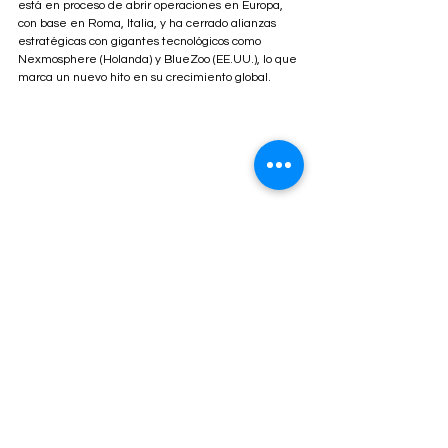
está en proceso de abrir operaciones en Europa, 
con base en Roma, Italia, y ha cerrado alianzas 
estratégicas con gigantes tecnológicos como 
Nexmosphere (Holanda) y BlueZoo (EE.UU.), lo que 
marca un nuevo hito en su crecimiento global.
Si bien 
RAIA Studio Design LLC
, la empresa que 
lidera Aponte, ha sido parte de su trayectoria, su 
visión personal y su liderazgo han sido cruciales en 
la 
estrategia de crecimiento global de Mocion
. 
Aponte ha destacado la importancia de operar con 
rigor y precisión en cada mercado, garantizando 
que las soluciones tecnológicas sean 
escalables y 