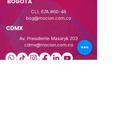
BOGOTÁ
CLL 67A #60-46
bog@mocion.com.co
CDMX
Av. Presidente Masaryk 203
cdmx@mocion.com.co
Síguenos en nuestras redes sociales
Privacy Policy
Terms and Conditions
MIAMI
78 SW 7Th St, Brickell
mia@mocion.com.co
© 2035 MOCION team