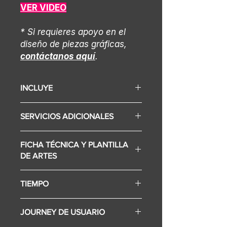
VER VIDEO
* Si requieres apoyo en el
diseño de piezas gráficas,
contáctanos aquí
.
INCLUYE
Display (Según selección varía el
SERVICIOS ADICIONALES
precio)
Simulador
• Escenografía, branding adicional
Pedales y timón
FICHA TÉCNICA Y PLANTILLA
o stand.
XBOX
DE ARTES
• Internet.
Montaje e instalación
Descarga la ficha técnica aquí
TIEMPO
- Artes para branding (Editables)
Descarga los assets del
Implementación:
backing aquí
JOURNEY DE USUARIO
• 3-4 días desde entrega de assets.
Descarga los assets del