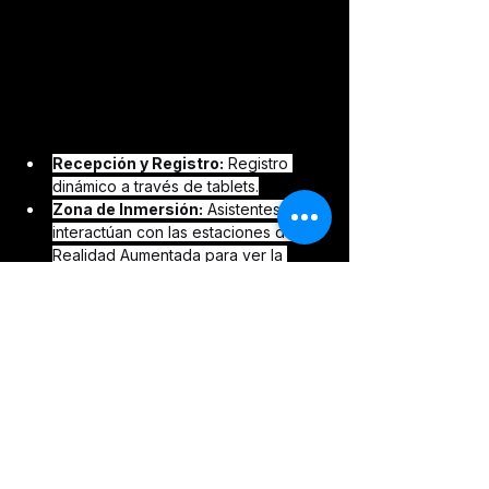
Recepción y Registro:
 Registro 
dinámico a través de tablets.
Zona de Inmersión:
 Asistentes 
interactúan con las estaciones de 
Realidad Aumentada para ver la 
ciencia en acción.
Photo Opportunities:
 Recorrido por 
3 secciones diseñadas para generar 
contenido shareable.
Toma de Contacto:
 Espacio para 
conversación más profunda con 
profesionales de la salud.